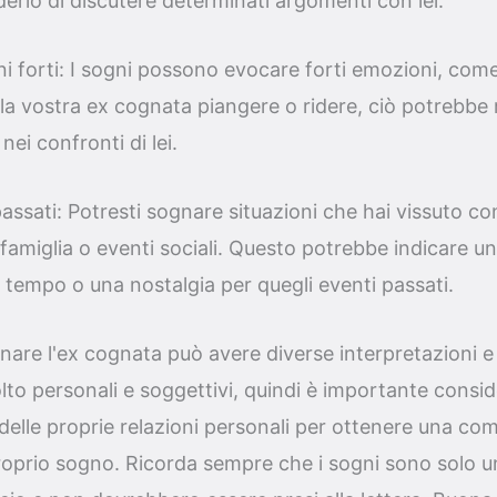
siderio di discutere determinati argomenti con lei.
 forti: I sogni possono evocare forti emozioni, come f
la vostra ex cognata piangere o ridere, ciò potrebbe r
nei confronti di lei.
assati: Potresti sognare situazioni che hai vissuto co
amiglia o eventi sociali. Questo potrebbe indicare un
l tempo o una nostalgia per quegli eventi passati.
are l'ex cognata può avere diverse interpretazioni e s
o personali e soggettivi, quindi è importante consid
e delle proprie relazioni personali per ottenere una co
roprio sogno. Ricorda sempre che i sogni sono solo 