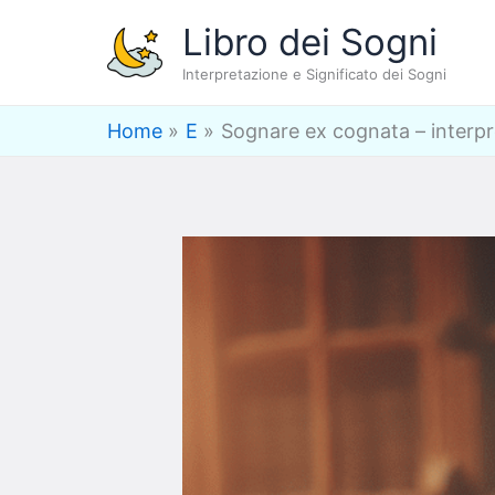
Vai
Libro dei Sogni
al
Interpretazione e Significato dei Sogni
contenuto
Home
E
Sognare ex cognata – interpr