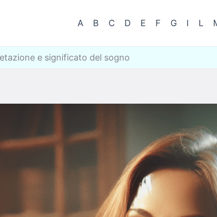
A
B
C
D
E
F
G
I
L
etazione e significato del sogno