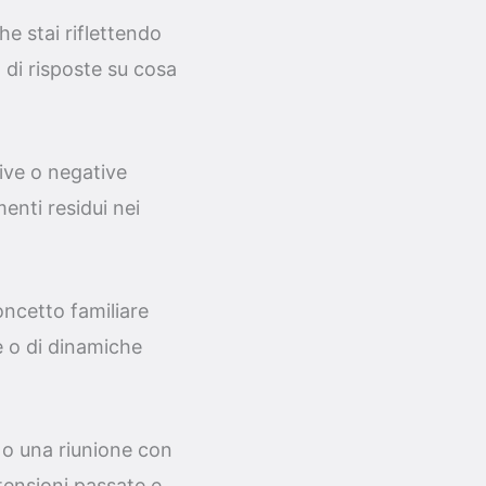
e stai riflettendo
a di risposte su cosa
ive o negative
enti residui nei
.
oncetto familiare
e o di dinamiche
e o una riunione con
 tensioni passate e