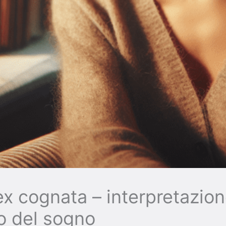
x cognata – interpretazion
to del sogno