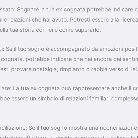
passato: Sognare la tua ex cognata potrebbe indicare ch
lle relazioni che hai avuto. Potresti essere alla ricerc
ella tua storia con lei e come superarlo.
ui: Se il tuo sogno è accompagnato da emozioni posit
x cognata, potrebbe indicare che hai ancora dei sentim
esti provare nostalgia, rimpianto o rabbia verso di lei
iare: La tua ex cognata può rappresentare anche il c
rebbe essere un simbolo di relazioni familiari compless
.
onciliazione: Se il tuo sogno mostra una riconciliazion
otrebbe riflettere un desiderio interno di risolvere le