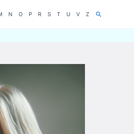
Cerca
M
N
O
P
R
S
T
U
V
Z