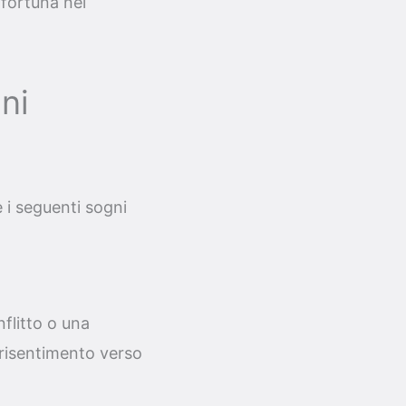
 fortuna nel
ni
 i seguenti sogni
flitto o una
o risentimento verso