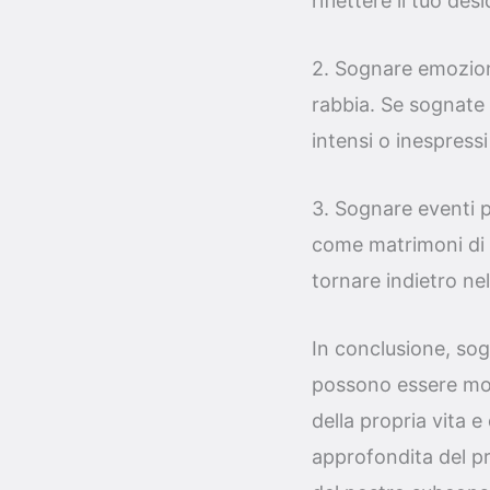
riflettere il tuo de
2. Sognare emozioni
rabbia. Se sognate 
intensi o inespressi 
3. Sognare eventi p
come matrimoni di f
tornare indietro ne
In conclusione, sogn
possono essere molt
della propria vita 
approfondita del p