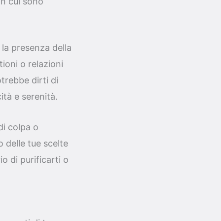
in cui sono
 la presenza della
ioni o relazioni
rebbe dirti di
ità e serenità.
di colpa o
 delle tue scelte
 di purificarti o