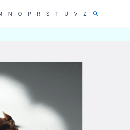
Cerca
M
N
O
P
R
S
T
U
V
Z