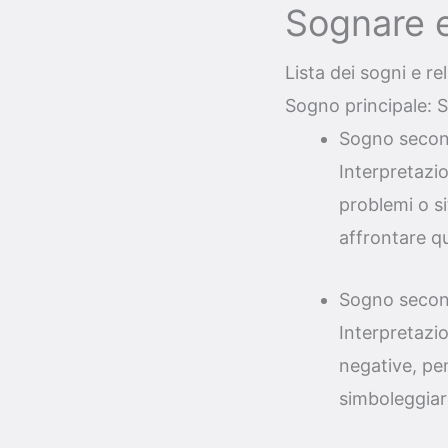
Sognare e
Lista dei sogni e re
Sogno principale: 
Sogno second
Interpretazi
problemi o si
affrontare qu
Sogno second
Interpretazi
negative, pen
simboleggiare