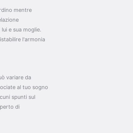
ardino mentre
elazione
lui e sua moglie.
stabilire l'armonia
uò variare da
sociate al tuo sogno
cuni spunti sul
sperto di