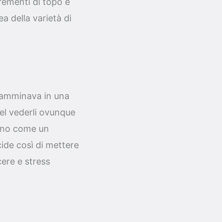
rementi di topo e
a della varietà di
 camminava in una
el vederli ovunque
ogno come un
cide così di mettere
ere e stress