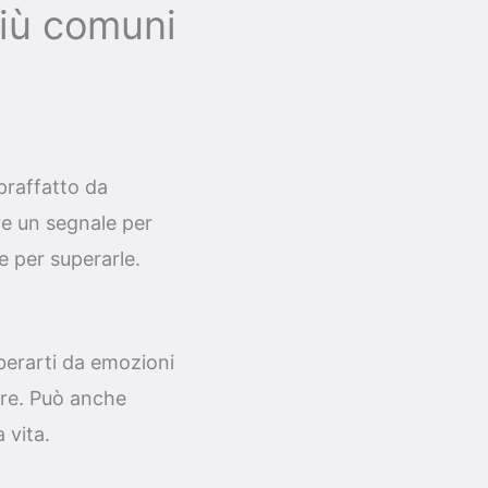
più comuni
praffatto da
ere un segnale per
e per superarle.
berarti da emozioni
ire. Può anche
 vita.