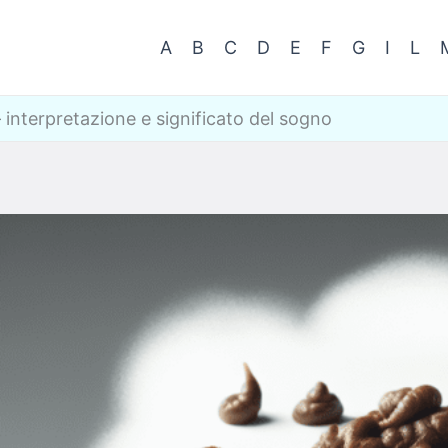
A
B
C
D
E
F
G
I
L
interpretazione e significato del sogno