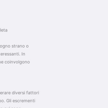
leta
sogno strano o
eressanti. In
che coinvolgono
rare diversi fattori
po. Gli escrementi