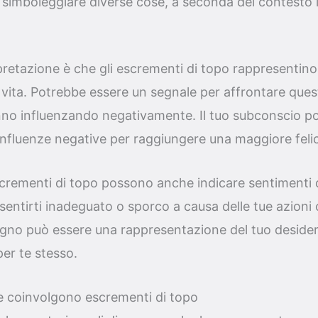
 simboleggiare diverse cose, a seconda del contesto 
pretazione è che gli escrementi di topo rappresentino
a vita. Potrebbe essere un segnale per affrontare quest
nno influenzando negativamente. Il tuo subconscio pot
 influenze negative per raggiungere una maggiore felic
 escrementi di topo possono anche indicare sentimenti 
sentirti inadeguato o sporco a causa delle tue azioni o
no può essere una rappresentazione del tuo desiderio
per te stesso.
e coinvolgono escrementi di topo