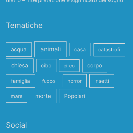
dietro – interpretazione e significato del sogno
Tematiche
animali
acqua
casa
catastrofi
chiesa
cibo
corpo
circo
famiglia
horror
insetti
fuoco
morte
Popolari
mare
Social