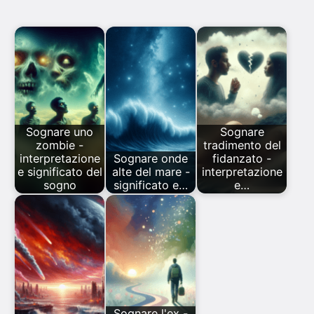
Sognare uno
Sognare
zombie -
tradimento del
interpretazione
Sognare onde
fidanzato -
e significato del
alte del mare -
interpretazione
sogno
significato e…
e…
Sognare l'ex -