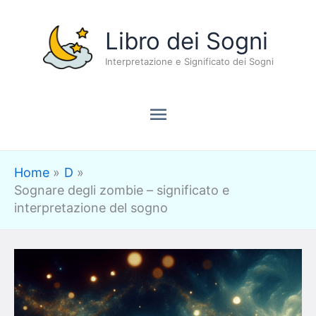
Vai
Menu
Libro dei Sogni
al
contenuto
Interpretazione e Significato dei Sogni
principale
Home
D
Sognare degli zombie – significato e
interpretazione del sogno