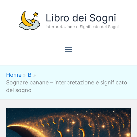
Vai
Menu
Libro dei Sogni
al
contenuto
Interpretazione e Significato dei Sogni
principale
Home
B
Sognare banane – interpretazione e significato
del sogno