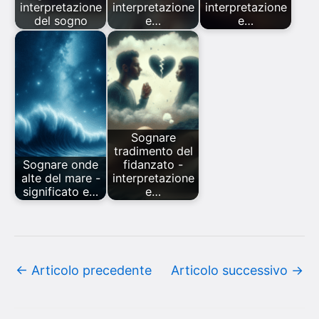
interpretazione
interpretazione
interpretazione
del sogno
e…
e…
Sognare
tradimento del
Sognare onde
fidanzato -
alte del mare -
interpretazione
significato e…
e…
←
Articolo precedente
Articolo successivo
→