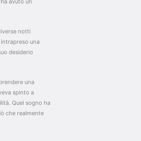
o ha avuto un
iverse notti
 intrapreso una
suo desiderio
 prendere una
aveva spinto a
ilità. Quel sogno ha
ciò che realmente