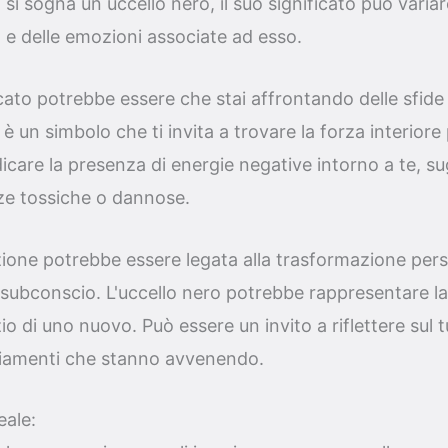
 si sogna un uccello nero, il suo significato può varia
 e delle emozioni associate ad esso.
cato potrebbe essere che stai affrontando delle sfide di
o è un simbolo che ti invita a trovare la forza interiore
care la presenza di energie negative intorno a te, su
nze tossiche o dannose.
zione potrebbe essere legata alla trasformazione pers
 subconscio. L'uccello nero potrebbe rappresentare la
nizio di uno nuovo. Può essere un invito a riflettere sul
biamenti che stanno avvenendo.
eale: