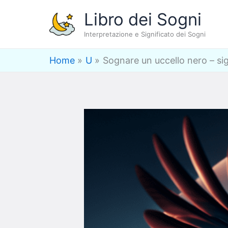
Vai
Libro dei Sogni
al
Interpretazione e Significato dei Sogni
contenuto
Home
U
Sognare un uccello nero – sig