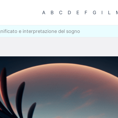
A
B
C
D
E
F
G
I
L
nificato e interpretazione del sogno