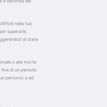
re a seconda del
fficili nella tua
 per superarle.
ggerendoti di stare
onale o alla morte
 fine di un periodo
 tuo percorso e ad