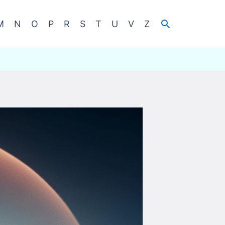
Cerca
M
N
O
P
R
S
T
U
V
Z