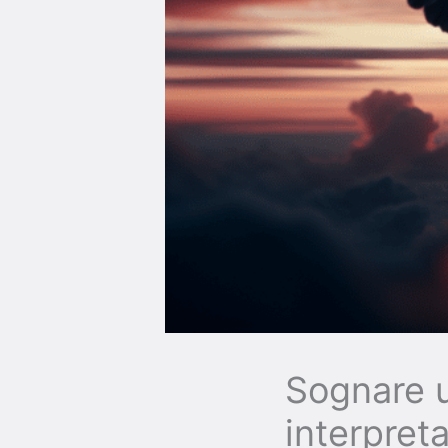
Sognare u
interpret