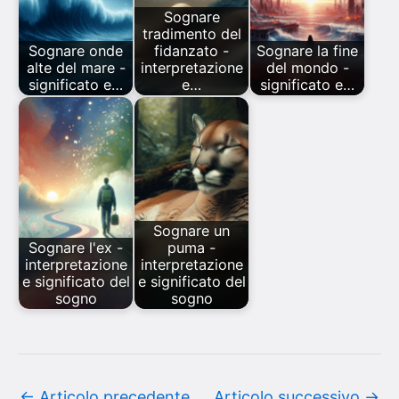
Sognare
tradimento del
Sognare onde
fidanzato -
Sognare la fine
alte del mare -
interpretazione
del mondo -
significato e…
e…
significato e…
Sognare un
Sognare l'ex -
puma -
interpretazione
interpretazione
e significato del
e significato del
sogno
sogno
←
Articolo precedente
Articolo successivo
→