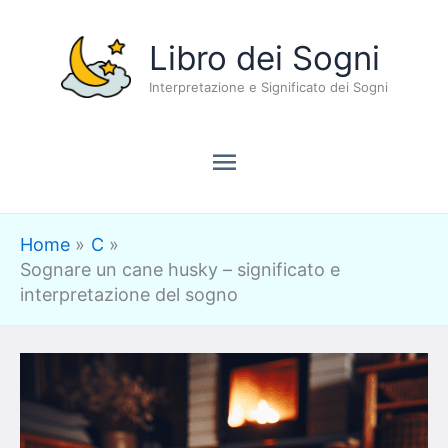
Vai
Menu
Libro dei Sogni
al
contenuto
Interpretazione e Significato dei Sogni
principale
Home
C
Sognare un cane husky – significato e
interpretazione del sogno