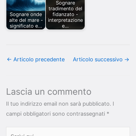
Sognare
tradimento del
Sognare onde
fidanzato -
alte del mare -
interpretazione
significato e…
e…
←
Articolo precedente
Articolo successivo
→
Lascia un commento
Il tuo indirizzo email non sarà pubblicato.
I
campi obbligatori sono contrassegnati
*
Scrivi