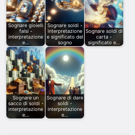
Sognare gioielli
Sognare soldi -
falsi -
interpretazione
Sognare soldi di
interpretazione
e significato del
carta -
e…
sogno
significato e…
Sognare un
Sognare di dare
sacco di soldi -
soldi -
interpretazione
interpretazione
e…
e…