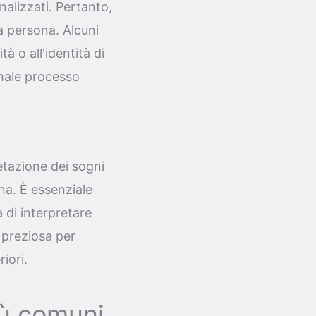
alizzati. Pertanto,
a persona. Alcuni
tà o all'identità di
male processo
retazione dei sogni
na. È essenziale
 di interpretare
 preziosa per
iori.
iù comuni