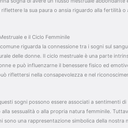
onna sogna di avere un flusso mestruale abbondante
iflettere la sua paura o ansia riguardo alla fertilità o 
Mestruale e il Ciclo Femminile
comune riguarda la connessione tra i sogni sul sangue
rale delle donne. Il ciclo mestruale è una parte intrin
donne e può influenzarne il benessere fisico ed emotivo
ò riflettersi nella consapevolezza e nel riconoscime
questi sogni possono essere associati a sentimenti d
alla sessualità o alla propria natura femminile. Tutta
gni sono una rappresentazione simbolica della nostra