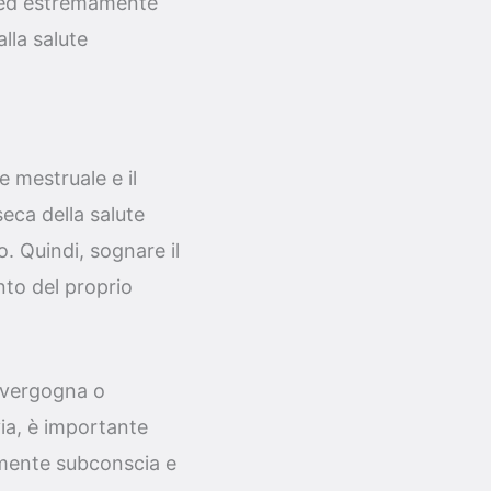
 ed estremamente
alla salute
 mestruale e il
seca della salute
. Quindi, sognare il
nto del proprio
i vergogna o
via, è importante
 mente subconscia e