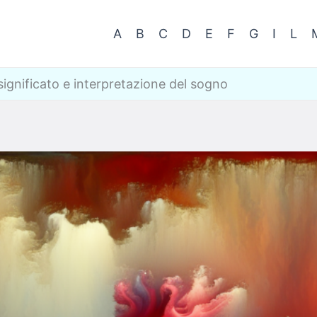
A
B
C
D
E
F
G
I
L
ignificato e interpretazione del sogno