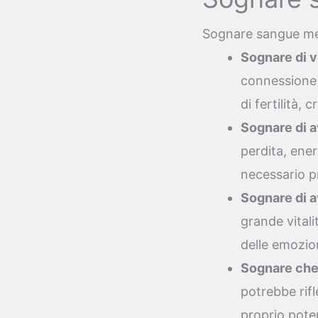
Sognare sangue me
Sognare di 
connessione 
di fertilità, 
Sognare di 
perdita, ener
necessario pr
Sognare di a
grande vitali
delle emozion
Sognare che 
potrebbe rif
proprio pote