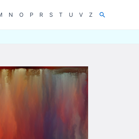
Cerca
M
N
O
P
R
S
T
U
V
Z