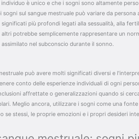
ndividuo è unico e che i sogni sono altamente person
ei sogni sul sangue mestruale può variare da persona 
gnificati più profondi legati alla sessualità, alla fertili
 altri potrebbe semplicemente rappresentare un nor
 assimilato nel subconscio durante il sonno.
struale può avere molti significati diversi e l'interp
ere conto delle esperienze individuali di ogni perso
nclusioni affrettate o generalizzazioni quando si cerca
olari. Meglio ancora, utilizzare i sogni come una fonte
e stessi, le proprie emozioni e i propri desideri inter
angue mestruale: sogni p