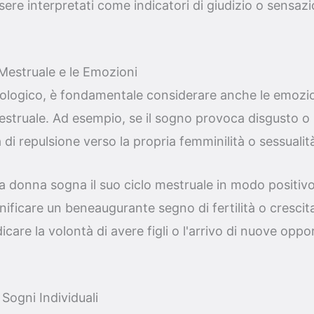
re interpretati come indicatori di giudizio o sensazio
Mestruale e le Emozioni
iologico, è fondamentale considerare anche le emozio
estruale. Ad esempio, se il sogno provoca disgusto o
di repulsione verso la propria femminilità o sessualit
na donna sogna il suo ciclo mestruale in modo positiv
gnificare un beneaugurante segno di fertilità o cresci
are la volontà di avere figli o l'arrivo di nuove opport
 Sogni Individuali