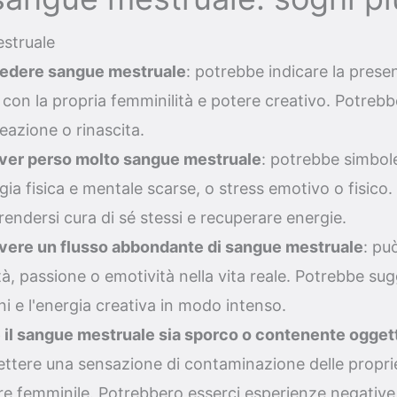
struale
vedere sangue mestruale
: potrebbe indicare la prese
con la propria femminilità e potere creativo. Potreb
creazione o rinascita.
aver perso molto sangue mestruale
: potrebbe simbol
gia fisica e mentale scarse, o stress emotivo o fisico
endersi cura di sé stessi e recuperare energie.
vere un flusso abbondante di sangue mestruale
: pu
tà, passione o emotività nella vita reale. Potrebbe sug
i e l'energia creativa in modo intenso.
il sangue mestruale sia sporco o contenente oggett
lettere una sensazione di contaminazione delle propri
re femminile. Potrebbero esserci esperienze negative