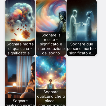
Sognare la
morte -
Sognare morte
significato e
Sognare due
di qualcuno -
interpretazione
persone morte -
significato e…
del sogno
significato e…
Sognare
qualcuno che ti
Sognare
piace -
qualcuno incinta
interpretazione