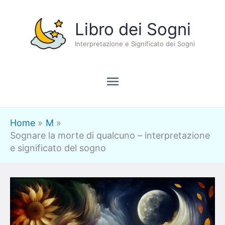
Vai
Menu
Libro dei Sogni
al
contenuto
Interpretazione e Significato dei Sogni
principale
Home
M
Sognare la morte di qualcuno – interpretazione
e significato del sogno