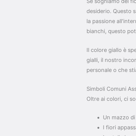
Se sogniamo dei fio
desiderio. Questo s
la passione all'inte
bianchi, questo pot
Il colore giallo è sp
gialli, il nostro i
personale o che st
Simboli Comuni Asso
Oltre ai colori, ci 
Un mazzo di 
I fiori appas