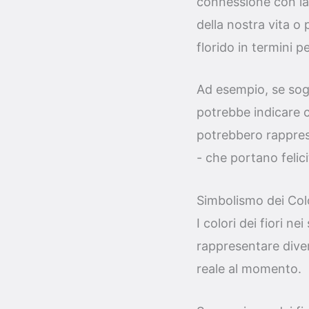
connessione con la 
della nostra vita 
florido in termini p
Ad esempio, se sogn
potrebbe indicare c
potrebbero rapprese
- che portano felici
Simbolismo dei Colo
I colori dei fiori 
rappresentare diver
reale al momento.