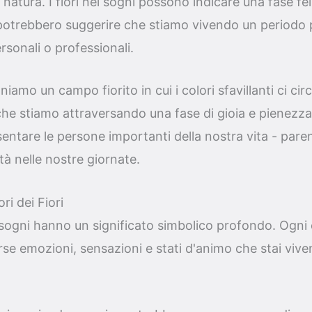
natura. I fiori nei sogni possono indicare una fase f
o potrebbero suggerire che stiamo vivendo un periodo
ersonali o professionali.
iamo un campo fiorito in cui i colori sfavillanti ci c
he stiamo attraversando una fase di gioia e pienezza. 
ntare le persone importanti della nostra vita - paren
tà nelle nostre giornate.
ri dei Fiori
nei sogni hanno un significato simbolico profondo. Ogni
se emozioni, sensazioni e stati d'animo che stai viven