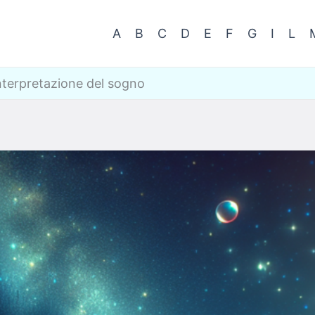
A
B
C
D
E
F
G
I
L
interpretazione del sogno