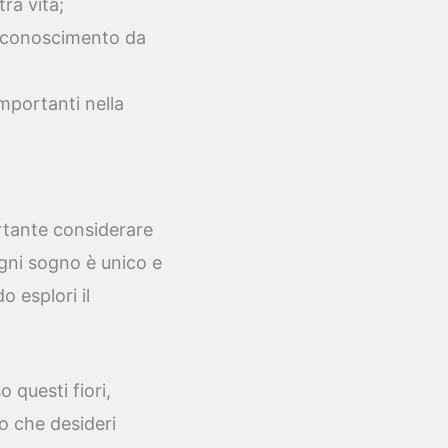
ra vita;
 riconoscimento da
importanti nella
ortante considerare
Ogni sogno è unico e
o esplori il
 questi fiori,
 che desideri