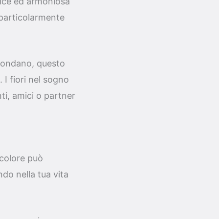
elice ed armoniosa
 particolarmente
ircondano, questo
I fiori nel sogno
ti, amici o partner
 colore può
do nella tua vita