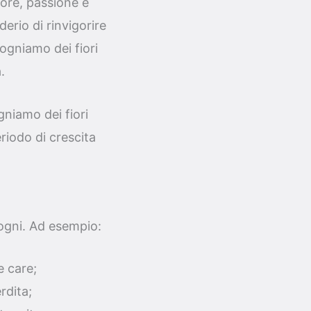
ore, passione e
erio di rinvigorire
sogniamo dei fiori
.
ogniamo dei fiori
riodo di crescita
 sogni. Ad esempio:
e care;
rdita;