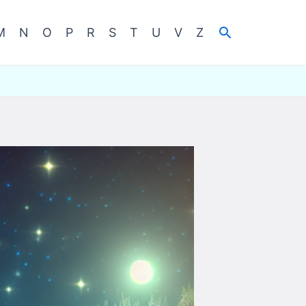
Cerca
M
N
O
P
R
S
T
U
V
Z