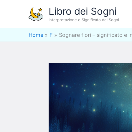
Vai
Libro dei Sogni
al
Interpretazione e Significato dei Sogni
contenuto
Home
F
Sognare fiori – significato e 