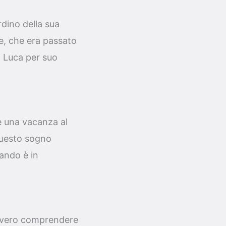
rdino della sua
e, che era passato
i Luca per suo
e una vacanza al
 Questo sogno
ando è in
davvero comprendere