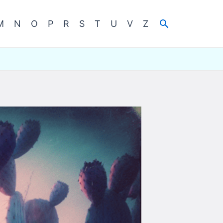
Cerca
M
N
O
P
R
S
T
U
V
Z