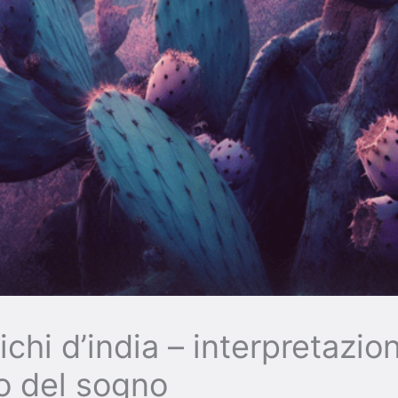
chi d’india – interpretazio
to del sogno