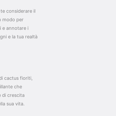
te considerare il
on modo per
i e annotare i
gni e la tua realtà
 cactus fioriti,
illante che
 di crescita
la sua vita.