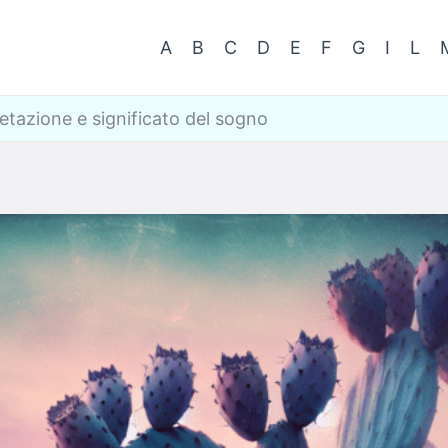
A
B
C
D
E
F
G
I
L
retazione e significato del sogno