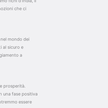
 fichi d'India, il
ozioni che ci
a nel mondo dei
i al sicuro e
aggiamento a
 e prosperità.
n una fase positiva
 Potremmo essere