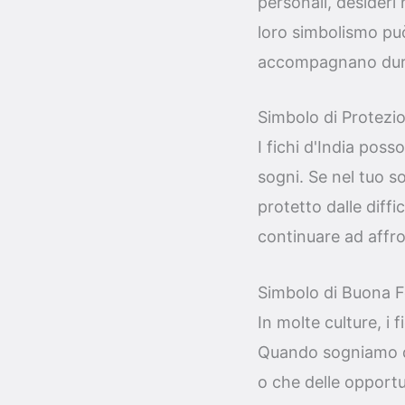
personali, desideri
loro simbolismo può
accompagnano dura
Simbolo di Protezi
I fichi d'India pos
sogni. Se nel tuo so
protetto dalle diff
continuare ad affro
Simbolo di Buona 
In molte culture, i 
Quando sogniamo qu
o che delle opportu