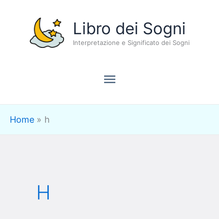
Vai
Menu
Libro dei Sogni
al
contenuto
Interpretazione e Significato dei Sogni
principale
Home
h
H